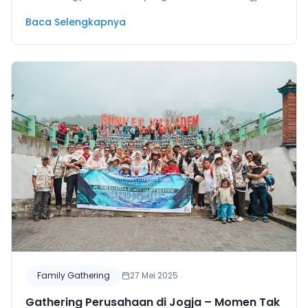
tak hanya terkenal karena budaya dan wisatanya,
Baca Selengkapnya
tapi juga sebagai destinasi favorit untuk aktivitas
outing kantor. Beragam tempat outing kantor di
Jogja menawarkan suasana menyegarkan, fasilitas
lengkap, dan program yang dirancang untuk
meningkatkan kekompakan tim. Outing kantor bukan
sekadar jalan-jalan,
Family Gathering
27 Mei 2025
Gathering Perusahaan di Jogja – Momen Tak