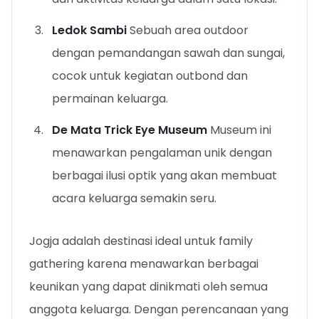
Ledok Sambi
Sebuah area outdoor
dengan pemandangan sawah dan sungai,
cocok untuk kegiatan outbond dan
permainan keluarga.
De Mata Trick Eye Museum
Museum ini
menawarkan pengalaman unik dengan
berbagai ilusi optik yang akan membuat
acara keluarga semakin seru.
Jogja adalah destinasi ideal untuk family
gathering karena menawarkan berbagai
keunikan yang dapat dinikmati oleh semua
anggota keluarga. Dengan perencanaan yang