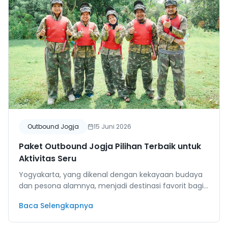
Outbound Jogja
15 Juni 2026
Paket Outbound Jogja Pilihan Terbaik untuk
Aktivitas Seru
Yogyakarta, yang dikenal dengan kekayaan budaya
dan pesona alamnya, menjadi destinasi favorit bagi
berbagai jenis kegiatan, termasuk outbound.
Baca Selengkapnya
Outbound adalah aktivitas luar ruangan yang
dirancang untuk melatih kekompakan tim,