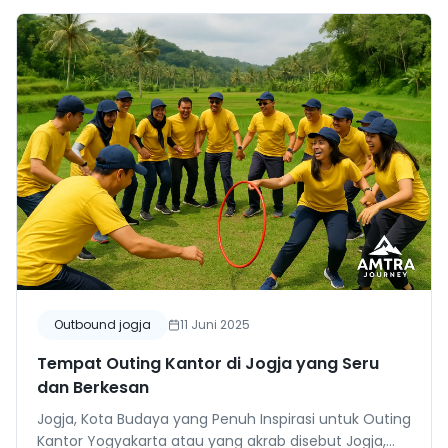
meningkatkan keterampilan individu, serta
memberikan pengalaman yang menyenangkan dan
edukatif. Jika Anda sedang mencari "paket outbound
Jogja" terbaik, artikel ini akan membantu Anda
memahami segala hal yang perlu diketahui.
Outbound jogja
11 Juni 2025
Tempat Outing Kantor di Jogja yang Seru
dan Berkesan
Jogja, Kota Budaya yang Penuh Inspirasi untuk Outing
Kantor Yogyakarta atau yang akrab disebut Jogja,