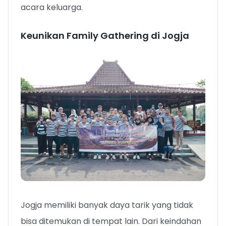
acara keluarga.
Keunikan Family Gathering di Jogja
Jogja memiliki banyak daya tarik yang tidak
bisa ditemukan di tempat lain. Dari keindahan