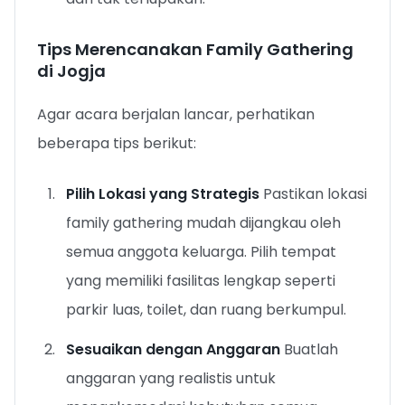
Tips Merencanakan Family Gathering
di Jogja
Agar acara berjalan lancar, perhatikan
beberapa tips berikut:
Pilih Lokasi yang Strategis
Pastikan lokasi
family gathering mudah dijangkau oleh
semua anggota keluarga. Pilih tempat
yang memiliki fasilitas lengkap seperti
parkir luas, toilet, dan ruang berkumpul.
Sesuaikan dengan Anggaran
Buatlah
anggaran yang realistis untuk