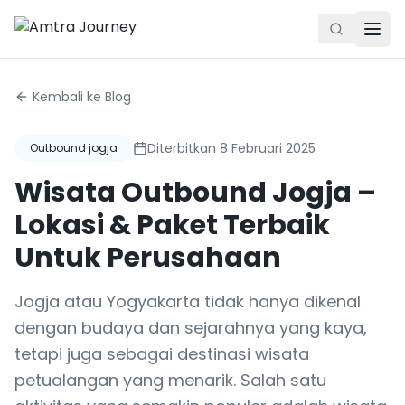
Kembali ke Blog
Diterbitkan
8 Februari 2025
Outbound jogja
Wisata Outbound Jogja –
Lokasi & Paket Terbaik
Untuk Perusahaan
Jogja atau Yogyakarta tidak hanya dikenal
dengan budaya dan sejarahnya yang kaya,
tetapi juga sebagai destinasi wisata
petualangan yang menarik. Salah satu