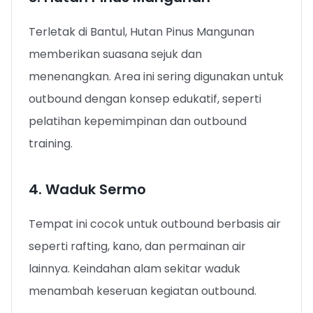
Terletak di Bantul, Hutan Pinus Mangunan
memberikan suasana sejuk dan
menenangkan. Area ini sering digunakan untuk
outbound dengan konsep edukatif, seperti
pelatihan kepemimpinan dan outbound
training.
4. Waduk Sermo
Tempat ini cocok untuk outbound berbasis air
seperti rafting, kano, dan permainan air
lainnya. Keindahan alam sekitar waduk
menambah keseruan kegiatan outbound.