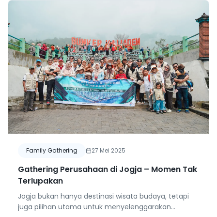
lengkap, dan program yang dirancang untuk
meningkatkan kekompakan tim. Outing kantor bukan
sekadar jalan-jalan,
Family Gathering
27 Mei 2025
Gathering Perusahaan di Jogja – Momen Tak
Terlupakan
Jogja bukan hanya destinasi wisata budaya, tetapi
juga pilihan utama untuk menyelenggarakan