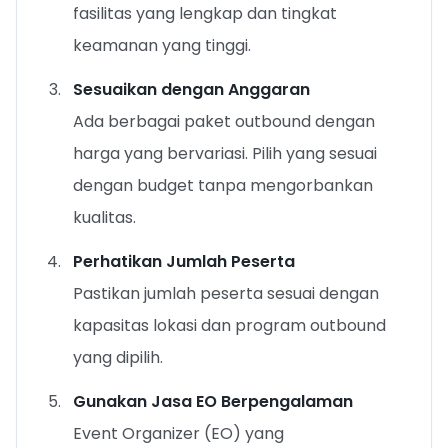
fasilitas yang lengkap dan tingkat
keamanan yang tinggi.
Sesuaikan dengan Anggaran
Ada berbagai paket outbound dengan
harga yang bervariasi. Pilih yang sesuai
dengan budget tanpa mengorbankan
kualitas.
Perhatikan Jumlah Peserta
Pastikan jumlah peserta sesuai dengan
kapasitas lokasi dan program outbound
yang dipilih.
Gunakan Jasa EO Berpengalaman
Event Organizer (EO) yang