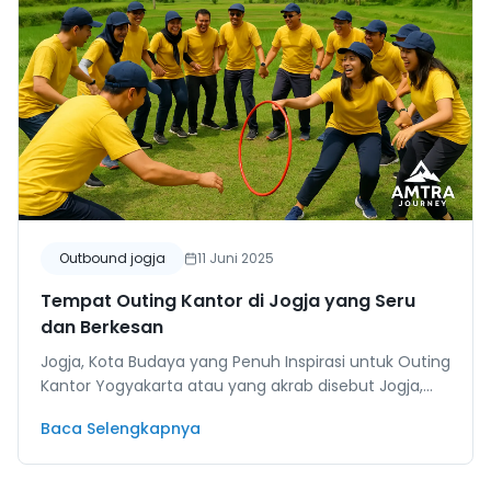
memahami segala hal yang perlu diketahui.
Outbound jogja
11 Juni 2025
Tempat Outing Kantor di Jogja yang Seru
dan Berkesan
Jogja, Kota Budaya yang Penuh Inspirasi untuk Outing
Kantor Yogyakarta atau yang akrab disebut Jogja,
tak hanya terkenal karena budaya dan wisatanya,
Baca Selengkapnya
tapi juga sebagai destinasi favorit untuk aktivitas
outing kantor. Beragam tempat outing kantor di
Jogja menawarkan suasana menyegarkan, fasilitas