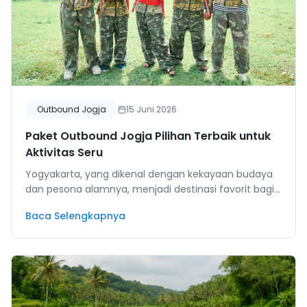
Outbound Jogja
15 Juni 2026
Paket Outbound Jogja Pilihan Terbaik untuk
Aktivitas Seru
Yogyakarta, yang dikenal dengan kekayaan budaya
dan pesona alamnya, menjadi destinasi favorit bagi
berbagai jenis kegiatan, termasuk outbound.
Baca Selengkapnya
Outbound adalah aktivitas luar ruangan yang
dirancang untuk melatih kekompakan tim,
meningkatkan keterampilan individu, serta
memberikan pengalaman yang menyenangkan dan
edukatif. Jika Anda sedang mencari "paket outbound
Jogja" terbaik, artikel ini akan membantu Anda