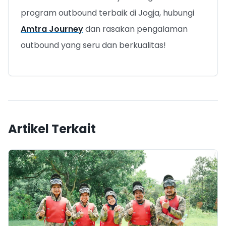
program outbound terbaik di Jogja, hubungi
Amtra Journey
dan rasakan pengalaman
outbound yang seru dan berkualitas!
Artikel Terkait