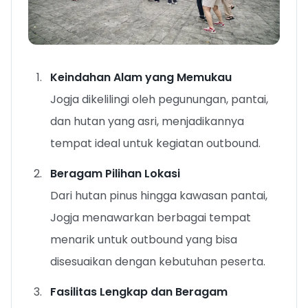
Keindahan Alam yang Memukau
Jogja dikelilingi oleh pegunungan, pantai,
dan hutan yang asri, menjadikannya
tempat ideal untuk kegiatan outbound.
Beragam Pilihan Lokasi
Dari hutan pinus hingga kawasan pantai,
Jogja menawarkan berbagai tempat
menarik untuk outbound yang bisa
disesuaikan dengan kebutuhan peserta.
Fasilitas Lengkap dan Beragam