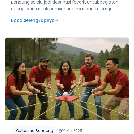
Bandung selalu jadi destinasi favorit untuk kegiatan
outing, baik untuk perusahaan maupun keluarga.
Udara yang sejuk, pemandangan alam yang
Baca Selengkapnya
menawan, dan banyaknya lokasi wisata menjadikan
Bandung tempat yang ideal untuk menyegarkan
pikiran dan memperkuat hubungan antarpeserta.
Dalam artikel ini, kami akan mengulas secara
lengkap tentang paket outing Bandung yang
ditawarkan oleh CV. Amtra Journey, penyedia
Outbound Bandung
14 Mei 2025