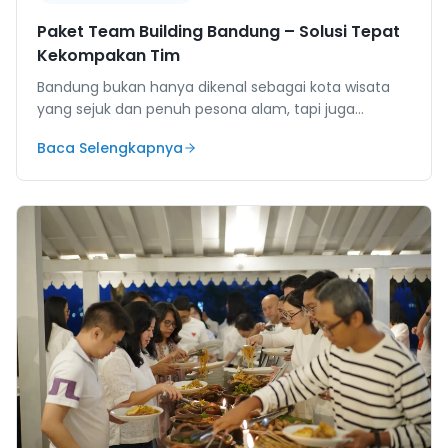
Paket Team Building Bandung – Solusi Tepat
Kekompakan Tim
Bandung bukan hanya dikenal sebagai kota wisata
yang sejuk dan penuh pesona alam, tapi juga
menjadi pilihan favorit bagi banyak perusahaan
Baca Selengkapnya
untuk menyelenggarakan aktivitas team building.
Dengan kombinasi keindahan alam dan fasilitas
lengkap, paket team building Bandung dari CV. Amtra
Journey hadir sebagai solusi terbaik untuk
menciptakan tim kerja yang solid, komunikatif, dan
berenergi tinggi.