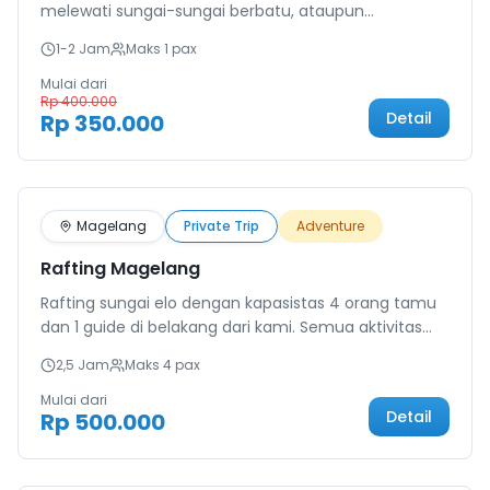
melewati sungai-sungai berbatu, ataupun
menghadapi tantangan alam lainnya. Tentu, dengan
1-2 Jam
Maks
1
pax
pemandangan hutan yang hijau dan suara gemericik
air sungai yang menenangkan. Semua ini bisa Anda
Mulai dari
Rp 400.000
alami hanya dengan berpartisipasi dalam paket
Detail
Rp 350.000
wisata ATV Kaliurang.
Terlaris
Magelang
Private Trip
Adventure
Rafting Magelang
Rafting sungai elo dengan kapasistas 4 orang tamu
dan 1 guide di belakang dari kami. Semua aktivitas
dimulai di meeting point, mulai dari parkir kendaraan,
2,5 Jam
Maks
4
pax
ganti pakaian hingga makan siang bersama.
Mulai dari
Detail
Rp 500.000