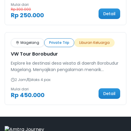
Mulai dari
Rp 300.000
Detail
Rp 250.000
Terlaris
Magelang
Private Trip
Liburan Keluarga
VW Tour Borobudur
Explore ke destinasi desa wisata di daerah Borobudur
Magelang. Menyajikan pengalaman menarik
mengujungi Industri Madu, Industri Gerabah, Bukit
2 Jam
Maks
4
pax
Menoreh, Bentangan Sawah, Wisata by Svarga Bumi,
Sunrise Punthuk Setumbu, Sunrise Enam Langit by
Mulai dari
Detail
Rp 450.000
Plataran, dan masih banyak lagi.