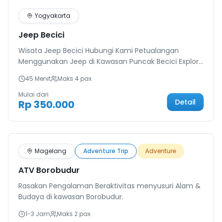
Yogyakarta
Jeep Becici
Wisata Jeep Becici Hubungi Kami Petualangan
Menggunakan Jeep di Kawasan Puncak Becici Explore
wisata Puncak Becici dan sekitarnya menggunakan
45 Menit
Maks
4
pax
jeep dilengkapi dengan offroad yang dapat menguji
adrenalin, cocok untuk Anda yang menyukai
Mulai dari
Detail
Rp 350.000
tantangan. Selain itu Anda akan disuguhkan
pemandangan kota Jogja dari lantai 2 dan beberapa
destinasi dengan spot foto yang luar biasa dengan
background
Magelang
Adventure Trip
Adventure
ATV Borobudur
Rasakan Pengalaman Beraktivitas menyusuri Alam &
Budaya di kawasan Borobudur.
1-3 Jam
Maks
2
pax