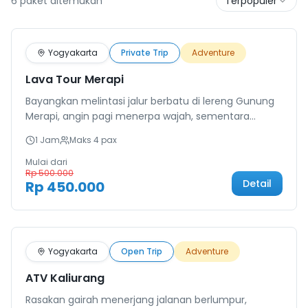
6
paket ditemukan
Terpopuler
Terlaris
Yogyakarta
Private Trip
Adventure
Lava Tour Merapi
Bayangkan melintasi jalur berbatu di lereng Gunung
Merapi, angin pagi menerpa wajah, sementara
puncak Merapi berdiri gagah dengan kepulan
1 Jam
Maks
4
pax
asapnya. Lava Tour Merapi adalah perjalanan
menyusuri sisa-sisa erupsi 2010 yang mengubah
Mulai dari
Rp 500.000
lanskap Yogyakarta selamanya.
Detail
Rp 450.000
Yogyakarta
Open Trip
Adventure
ATV Kaliurang
Rasakan gairah menerjang jalanan berlumpur,