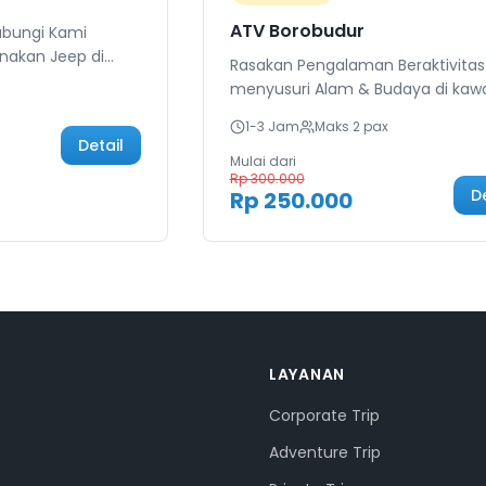
ATV Borobudur
ubungi Kami
nakan Jeep di
Rasakan Pengalaman Beraktivitas
i Explore wisata
menyusuri Alam & Budaya di kaw
kitarnya
Borobudur.
lengkapi dengan
1-3 Jam
Maks
2
pax
Detail
enguji adrenalin,
Mulai dari
ang menyukai
Rp 300.000
D
Rp 250.000
u Anda akan
ngan kota Jogja
erapa destinasi
g luar biasa
LAYANAN
Corporate Trip
Adventure Trip