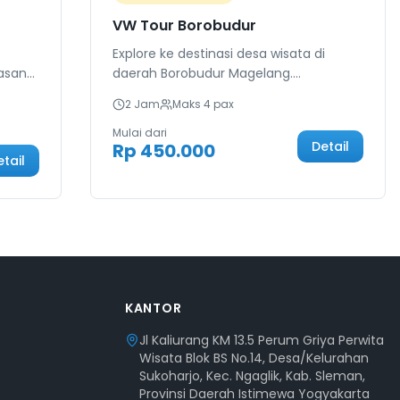
VW Tour Borobudur
Explore ke destinasi desa wisata di
asan
daerah Borobudur Magelang.
Menyajikan pengalaman menarik
2 Jam
Maks
4
pax
mengujungi Industri Madu, Industri
Gerabah, Bukit Menoreh, Bentangan
Mulai dari
Detail
Rp 450.000
Sawah, Wisata by Svarga Bumi, Sunrise
etail
Punthuk Setumbu, Sunrise Enam Langit
by Plataran, dan masih banyak lagi.
KANTOR
Jl Kaliurang KM 13.5 Perum Griya Perwita
Wisata Blok BS No.14, Desa/Kelurahan
Sukoharjo, Kec. Ngaglik, Kab. Sleman,
Provinsi Daerah Istimewa Yogyakarta