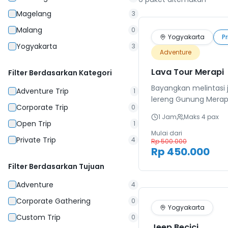
Magelang
3
Malang
0
Terlaris
Yogyakarta
Pr
Yogyakarta
3
Adventure
Lava Tour Merapi
Filter Berdasarkan Kategori
Bayangkan melintasi j
Adventure Trip
1
lereng Gunung Merapi
Corporate Trip
0
menerpa wajah, sem
1 Jam
Maks
4
pax
Merapi berdiri gagah
Open Trip
1
asapnya. Lava Tour M
Mulai dari
Private Trip
4
Rp 500.000
perjalanan menyusuri 
Rp 450.000
2010 yang mengubah
Filter Berdasarkan Tujuan
Yogyakarta selamany
Adventure
4
Corporate Gathering
0
Yogyakarta
Custom Trip
0
Jeep Becici