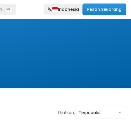
...
Indonesia
Pesan Sekarang
⌘
K
Urutkan
:
Terpopuler