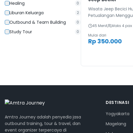
Healing
0
Wisata Jeep Becici H
Liburan Keluarga
2
Petualangan Menggu
Kawasan Puncak Becic
Outbound & Team Building
0
45 Menit
Maks
4
pax
Puncak Becici dan se
Study Tour
0
menggunakan jeep di
Mulai dari
Rp 350.000
offroad yang dapat m
cocok untuk Anda y
tantangan. Selain it
disuguhkan pemanda
dari lantai 2 dan beb
dengan spot foto yan
dengan background
DESTINASI
Yogyakarta
Amtra Journey adalah penyedia jasa
outbound training, tour & travel, dan
Magelang
event organizer terpercaya di