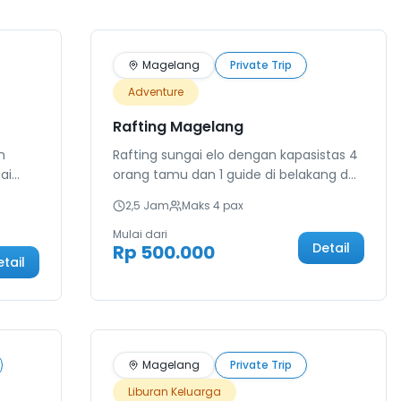
Terlaris
Magelang
Private Trip
Adventure
Rafting Magelang
n
Rafting sungai elo dengan kapasistas 4
ai
orang tamu dan 1 guide di belakang dari
kami. Semua aktivitas dimulai di
2,5 Jam
Maks
4
pax
dengan
meeting point, mulai dari parkir
dan
kendaraan, ganti pakaian hingga
Mulai dari
Detail
Rp 500.000
makan siang bersama.
etail
da
i
.
Terlaris
Magelang
Private Trip
Liburan Keluarga